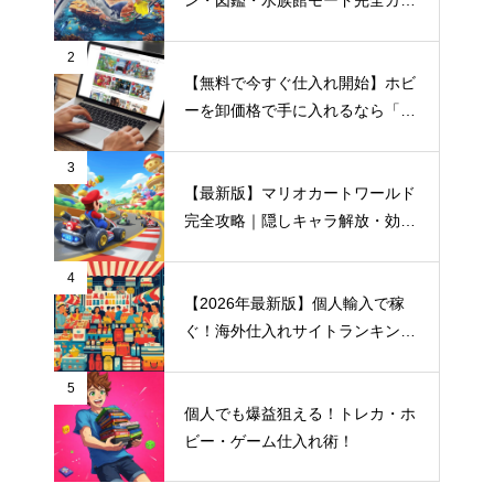
ド【仕入れ情報も】
2
【無料で今すぐ仕入れ開始】ホビ
ーを卸価格で手に入れるなら「M-
マッチングシステム」｜最短１分
で登録完了
3
【最新版】マリオカートワールド
完全攻略｜隠しキャラ解放・効率
プレイ・おすすめ仕入れサイト
4
【2026年最新版】個人輸入で稼
ぐ！海外仕入れサイトランキング
＆メルカリ売れ筋ジャンル完全ガ
イド
5
個人でも爆益狙える！トレカ・ホ
ビー・ゲーム仕入れ術！