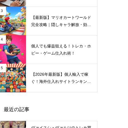
マッチングシステム」｜最短１分
で登録完了
3
【最新版】マリオカートワールド
完全攻略｜隠しキャラ解放・効率
プレイ・おすすめ仕入れサイト
4
個人でも爆益狙える！トレカ・ホ
ビー・ゲーム仕入れ術！
5
【2026年最新版】個人輸入で稼
ぐ！海外仕入れサイトランキング
＆メルカリ売れ筋ジャンル完全ガ
イド
最近の記事
ヴァイスシュヴァルツのトレカ買