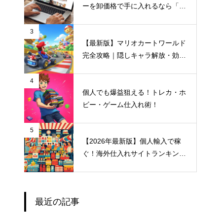
ーを卸価格で手に入れるなら「M-
マッチングシステム」｜最短１分
で登録完了
3
【最新版】マリオカートワールド
完全攻略｜隠しキャラ解放・効率
プレイ・おすすめ仕入れサイト
4
個人でも爆益狙える！トレカ・ホ
ビー・ゲーム仕入れ術！
5
【2026年最新版】個人輸入で稼
ぐ！海外仕入れサイトランキング
＆メルカリ売れ筋ジャンル完全ガ
イド
最近の記事