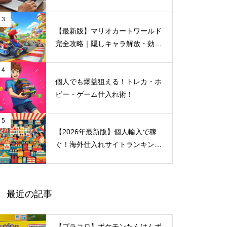
マッチングシステム」｜最短１分
で登録完了
3
【最新版】マリオカートワールド
完全攻略｜隠しキャラ解放・効率
プレイ・おすすめ仕入れサイト
4
個人でも爆益狙える！トレカ・ホ
ビー・ゲーム仕入れ術！
5
【2026年最新版】個人輸入で稼
ぐ！海外仕入れサイトランキング
＆メルカリ売れ筋ジャンル完全ガ
イド
最近の記事
【プラコロ】ポケモンたんけんボ