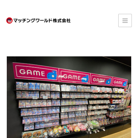
内
容
を
ス
キ
ッ
プ