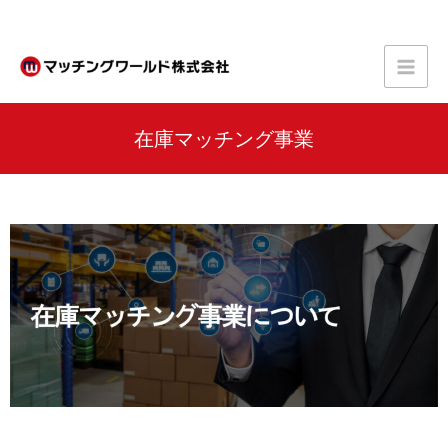
内
容
を
ス
キ
在庫マッチング事業
ッ
プ