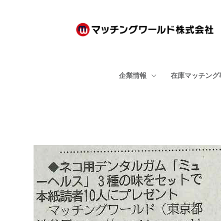
内
容
を
ス
キ
企業情報
在庫マッチング
ッ
プ