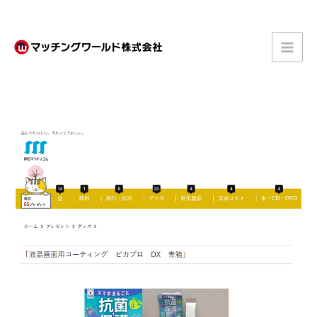
内
容
を
ス
キ
ッ
プ