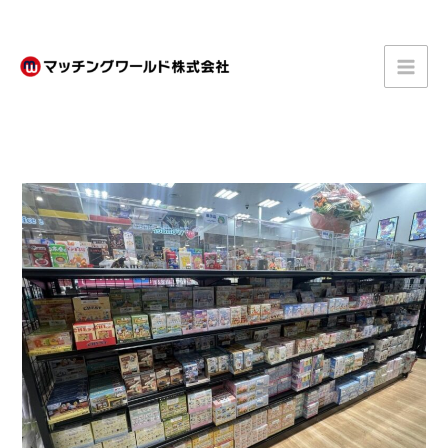
内
容
を
ス
キ
ッ
プ