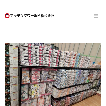
内
容
を
ス
キ
ッ
プ