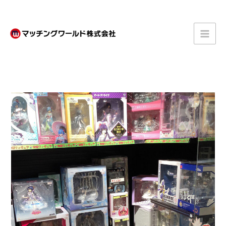
内
容
を
ス
キ
ッ
プ